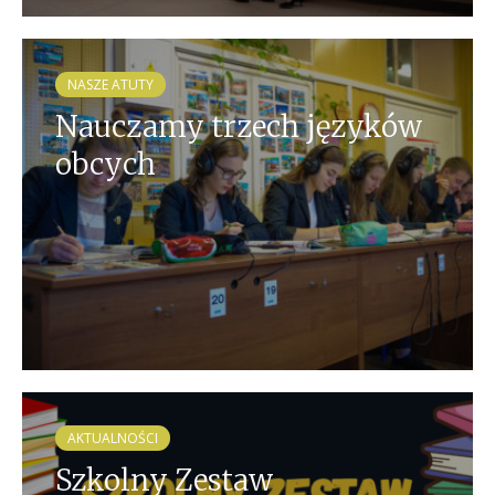
NASZE ATUTY
Nauczamy trzech języków
obcych
AKTUALNOŚCI
Szkolny Zestaw